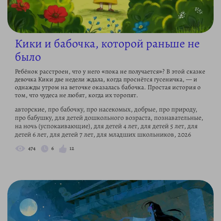
Кики и бабочка, которой раньше не
было
Ребёнок расстроен, что у него «пока не получается»? В этой сказке
девочка Кики две недели ждала, когда проснётся гусеничка, — и
однажды утром на веточке оказалась бабочка. Простая история о
том, что чудеса не любят, когда их торопят.
авторские, про бабочку, про насекомых, добрые, про природу,
про бабушку, для детей дошкольного возраста, познавательные,
на ночь (успокаивающие), для детей 4 лет, для детей 5 лет, для
детей 6 лет, для детей 7 лет, для младших школьников, 2026
474
6
12