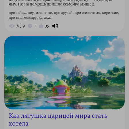
яму. Но на помощь пришла семейка мишек.
про зайца, поучительные, про друзей, про животных, короткие,
про взаимовыручку, 2021
🔊
6 319
1
35
Как лягушка царицей мира стать
хотела