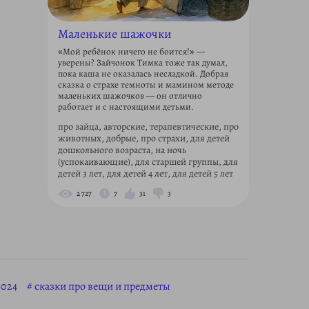
Маленькие шажочки
«Мой ребёнок ничего не боится!» —
уверены? Зайчонок Тимка тоже так думал,
пока каша не оказалась несладкой. Добрая
сказка о страхе темноты и мамином методе
маленьких шажочков — он отлично
работает и с настоящими детьми.
про зайца, авторские, терапевтические, про
животных, добрые, про страхи, для детей
дошкольного возраста, на ночь
(успокаивающие), для старшей группы, для
детей 3 лет, для детей 4 лет, для детей 5 лет
2 727
7
31
3
2024
сказки про вещи и предметы