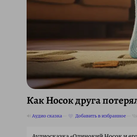
Как Носок друга потерял
🔊
Аудио сказка
Аудиосказка «Одинокий Носок и его