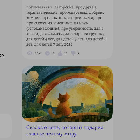
поучительные, авторские, про друзей,
терапевтические, про животных, добрые,
зимние, про помощь, с картинками, про
приключения, смешные, на ночь
(успокаивающие), про уверенность, для 1
класса, для 2 класса, для старшей группы,
для детей 4 лет, для детей 5 лет, для детей 6
лет, для детей 7 лет, 2026
3 041
13
10
3
же
Сказка о коте, который подарил
счастье целому миру