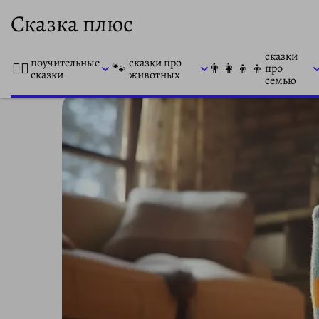
Сказка плюс
сказки
поучительные
сказки про
👨‍⚕️
🐾
👨‍👩‍👦‍👦
про
сказки
животных
семью