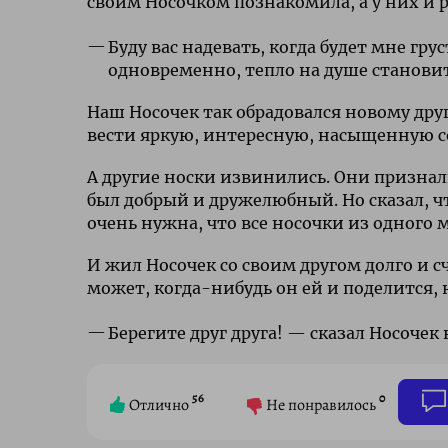
своим Носочком познакомила, а у них и р
Буду вас надевать, когда будет мне гр
одновременно, тепло на душе становит
Наш Носочек так обрадовался новому другу
вести яркую, интересную, насыщенную 
А другие носки извинились. Они признали
был добрый и дружелюбный. Но сказал, ч
очень нужна, что все носочки из одного 
И жил Носочек со своим другом долго и с
может, когда-нибудь он ей и поделится, н
Берегите друг друга! — сказал Носочек
56
0
Отлично
Не понравилось