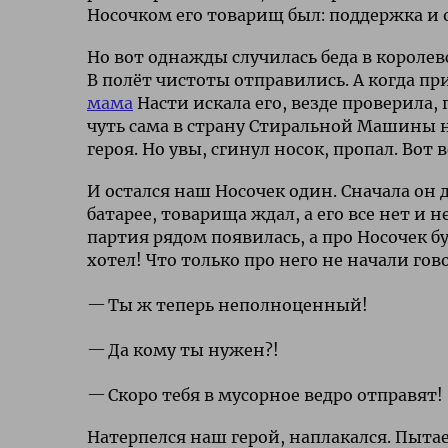
Носочком его товарищ был: поддержка и 
Но вот однажды случилась беда в королев
В полёт чистоты отправились. А когда п
мама
Насти искала его, везде проверила,
чуть сама в страну Стиральной Машины н
героя. Но увы, сгинул носок, пропал. Вот 
И остался наш Носочек один. Сначала он д
батарее, товарища ждал, а его все нет и 
партия рядом появилась, а про Носочек б
хотел! Что только про него не начали гов
Ты ж теперь неполноценный!
Да кому ты нужен?!
Скоро тебя в мусорное ведро отправят!
Натерпелся наш герой, наплакался. Пытае