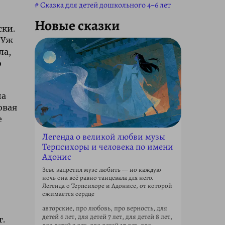
Сказка для детей дошкольного 4–6 лет
Новые сказки
ски.
 Уж
ла,
о
на
овая
е
Легенда о великой любви музы
Терпсихоры и человека по имени
Адонис
Зевс запретил музе любить — но каждую
ночь она всё равно танцевала для него.
Легенда о Терпсихоре и Адонисе, от которой
сжимается сердце
авторские, про любовь, про верность, для
детей 6 лет, для детей 7 лет, для детей 8 лет,
т.