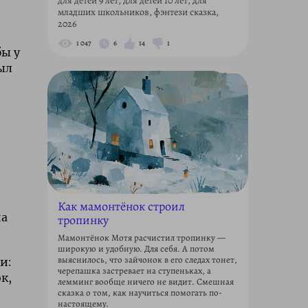
для детей 9 лет, для детей 10 лет, для
младших школьников, фэнтези сказка,
2026
1 047
6
14
1
бы у
ыл
Как мамонтёнок строил
на
тропинку
Мамонтёнок Мотя расчистил тропинку —
широкую и удобную. Для себя. А потом
выяснилось, что зайчонок в его следах тонет,
и:
черепашка застревает на ступеньках, а
к,
лемминг вообще ничего не видит. Смешная
сказка о том, как научиться помогать по-
настоящему.