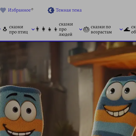
0
Избранное
Темная тема
сказки
сказки
сказки по
ск
🐧
👨‍👩‍👧‍👦
🎂
🌊
про
про птиц
возрастам
об
людей