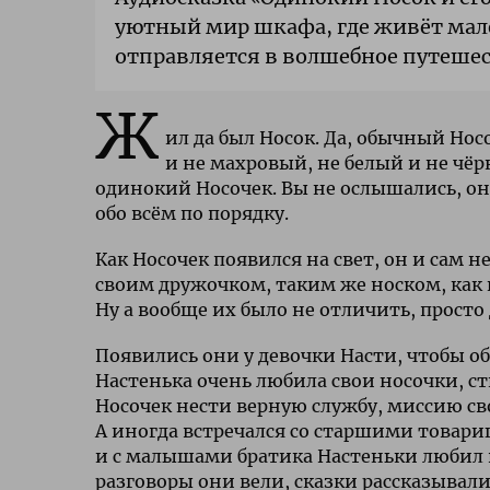
уютный мир шкафа, где живёт мале
отправляется в волшебное путешес
Ж
ил да был Носок. Да, обычный Нос
и не махровый, не белый и не чё
одинокий Носочек. Вы не ослышались, он
обо всём по порядку.
Как Носочек появился на свет, он и сам н
своим дружочком, таким же носком, как и 
Ну а вообще их было не отличить, просто
Появились они у девочки Насти, чтобы обе
Настенька очень любила свои носочки, ст
Носочек нести верную службу, миссию св
А иногда встречался со старшими товар
и с малышами братика Настеньки любил в
разговоры они вели, сказки рассказывали