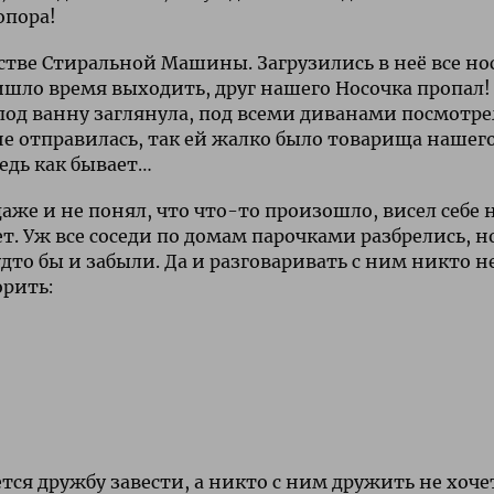
опора!
стве Стиральной Машины. Загрузились в неё все но
ришло время выходить, друг нашего Носочка пропал!
 под ванну заглянула, под всеми диванами посмотре
е отправилась, так ей жалко было товарища нашег
ведь как бывает…
аже и не понял, что что-то произошло, висел себе 
нет. Уж все соседи по домам парочками разбрелись, н
удто бы и забыли. Да и разговаривать с ним никто н
орить:
тся дружбу завести, а никто с ним дружить не хоче