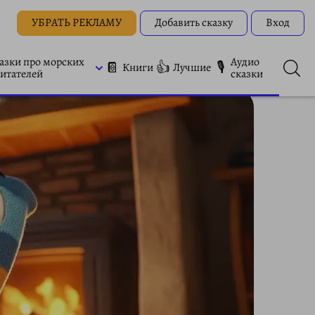
УБРАТЬ РЕКЛАМУ
Добавить сказку
Вход
азки про морских
Аудио
📔
👍
🎙
Книги
Лучшие
итателей
сказки