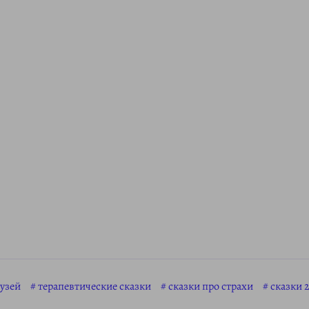
рузей
терапевтические сказки
сказки про страхи
сказки 