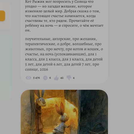
Кот Рыжик мог попросить у Солнца что
угодно — но загадал желание, которое
изменило целый мир. Добрая сказка о том,
что настоящее счастье начинается, когда
счастливы те, кто рядом. Прочитайте её
ребёнку на ночь — и спросите, о чём мечтает
он.
поучительные, авторские, про желания,
терапевтические, о добре, волшебные, про
животных, про мечту, про котов и кошек, о
счастье, на ночь (успокаивающие), для 1
класса, для 2 класса, для 3 класса, для детей
5 лет, для детей 6 лет, для детей 7 лет, про
солнце, 2026
5 476
6
42
4