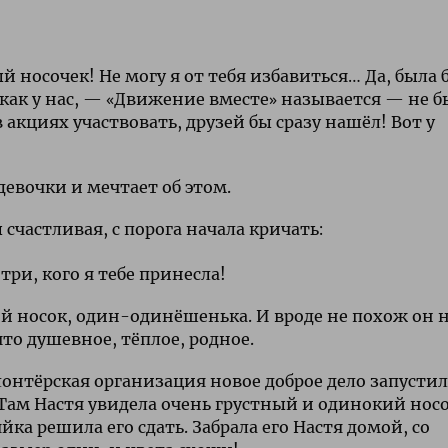
 носочек! Не могу я от тебя избавиться… Да, была 
, как у нас, — «Движение вместе» называется — не б
акциях участвовать, друзей бы сразу нашёл! Вот у
девочки и мечтает об этом.
частливая, с порога начала кричать:
ри, кого я тебе принесла!
й носок, один-одинёшенька. И вроде не похож он 
что душевное, тёплое, родное.
лонтёрская организация новое доброе дело запустил
Там Настя увидела очень грустный и одинокий носо
ка решила его сдать. Забрала его Настя домой, со