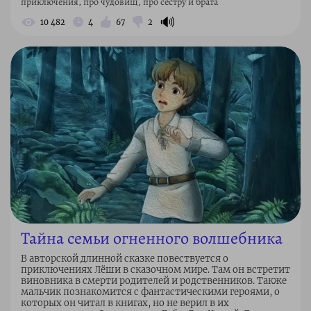
приключения, про чудовищ, про сестру и брата
🔊
10 482
4
67
2
Тайна семьи огненного волшебника
В авторской длинной сказке повествуется о
приключениях Лёши в сказочном мире. Там он встретит
виновника в смерти родителей и родственников. Также
мальчик познакомится с фантастическими героями, о
которых он читал в книгах, но не верил в их